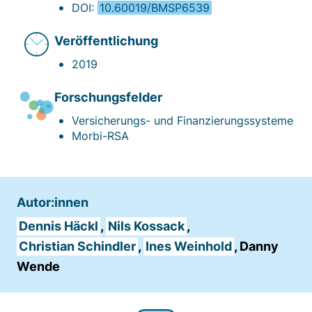
Matomo aus.
DOI:
10.60019/BMSP6539
Matomo SessionID
Veröffentlichung
2019
Name:
MATOMO_SESSID
Forschungsfelder
Anbieter:
Versicherungs- und Finanzierungssysteme
Matomo
Morbi-RSA
Zweck:
Benutzer Tracking
Cookie Laufzeit:
Autor:innen
14d
Dennis Häckl
,
Nils Kossack
,
Christian Schindler
,
Ines Weinhold
, Danny
Matomo Sprache
Wende
Name:
matomo_lang