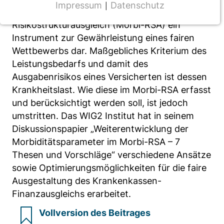
Impressum
Datenschutz
|
stellt der Morbiditätsorientierte
NOTWENDIGE COOKIES
Risikostrukturausgleich (Morbi-RSA) ein
CMS Cookie
Instrument zur Gewährleistung eines fairen
Wettbewerbs dar. Maßgebliches Kriterium des
Name:
fe_typo_user
Leistungsbedarfs und damit des
Ausgabenrisikos eines Versicherten ist dessen
Anbieter:
Krankheitslast. Wie diese im Morbi-RSA erfasst
TYPO3
und berücksichtigt werden soll, ist jedoch
Zweck:
umstritten. Das WIG2 Institut hat in seinem
Frontend Benutzer Identifizierung
Diskussionspapier „Weiterentwicklung der
Morbiditätsparameter im Morbi-RSA – 7
Cookie Laufzeit:
Thesen und Vorschläge“ verschiedene Ansätze
Sitzung
sowie Optimierungsmöglichkeiten für die faire
Ausgestaltung des Krankenkassen-
Finanzausgleichs erarbeitet.
TRACKING
Wir werten das Nutzerverhalten mit
Vollversion des Beitrages