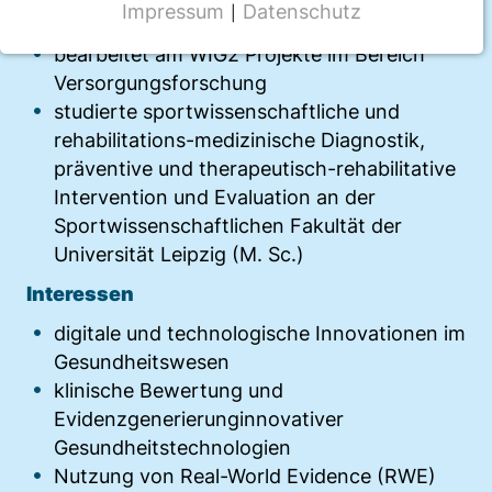
Impressum
Datenschutz
|
Ausbildung und Beruf
NOTWENDIGE COOKIES
bearbeitet am WIG2 Projekte im Bereich
CMS Cookie
Versorgungsforschung
studierte
sportwissenschaftliche und
Name:
fe_typo_user
rehabilitations-medizinische Diagnostik,
präventive und therapeutisch-rehabilitative
Anbieter:
Intervention und Evaluation an der
TYPO3
Sportwissenschaftlichen Fakultät der
Zweck:
Universität Leipzig (M. Sc.)
Frontend Benutzer Identifizierung
Interessen
Cookie Laufzeit:
digitale und technologische Innovationen im
Sitzung
Gesundheitswesen
klinische Bewertung und
Evidenzgenerierunginnovativer
TRACKING
Gesundheitstechnologien
Wir werten das Nutzerverhalten mit
Nutzung von Real-World Evidence (RWE)