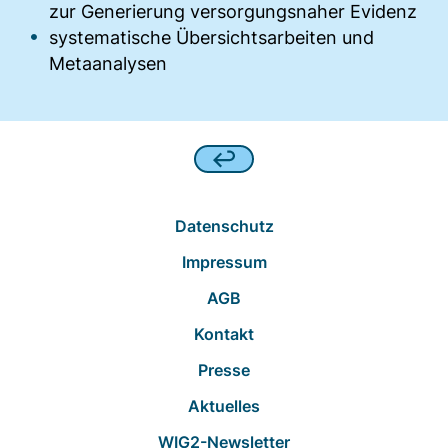
Matomo aus.
zur Generierung versorgungsnaher Evidenz
systematische Übersichtsarbeiten und
Matomo SessionID
Metaanalysen
Name:
MATOMO_SESSID
Anbieter:
Matomo
Zweck:
Datenschutz
Benutzer Tracking
Impressum
Cookie Laufzeit:
AGB
14d
Kontakt
Matomo Sprache
Presse
Aktuelles
Name:
matomo_lang
WIG2-Newsletter