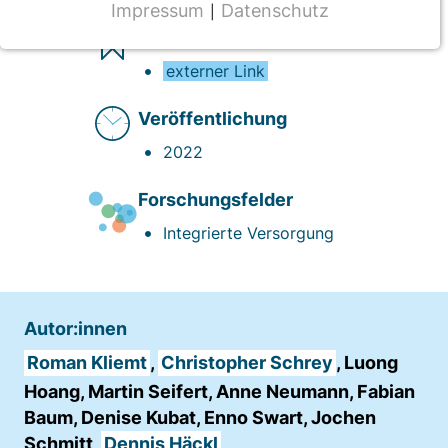
Impressum
Datenschutz
|
NOTWENDIGE COOKIES
Vollversion des Beitrages
CMS Cookie
externer Link
Name:
Veröffentlichung
fe_typo_user
2022
Anbieter:
TYPO3
Forschungsfelder
Zweck:
Integrierte Versorgung
Frontend Benutzer Identifizierung
Cookie Laufzeit:
Sitzung
Autor:innen
Roman Kliemt
,
Christopher Schrey
, Luong
Hoang, Martin Seifert, Anne Neumann, Fabian
TRACKING
Baum, Denise Kubat, Enno Swart, Jochen
Wir werten das Nutzerverhalten mit
Schmitt,
Dennis Häckl