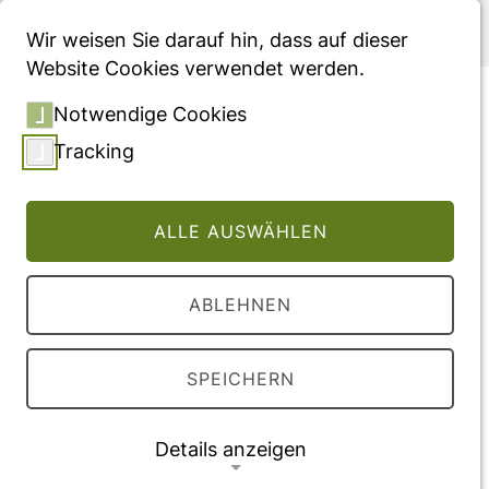
Menü
Wir weisen Sie darauf hin, dass auf dieser
Website Cookies verwendet werden.
Gesundheitsökonomische
Notwendige Cookies
Evaluation psychiatrischer
Tracking
Kliniken mit Modellvorhaben
nach § 64b SGB V –
ALLE AUSWÄHLEN
Modellübergreifende
Ergebnisse aus 12
ABLEHNEN
Abschlussberichten der
Evaluationsstudie EVA64
SPEICHERN
Konferenzabstract für die 14.
dggö Jahrestagung 2022, veröffentlicht auf
Details anzeigen
der Konferenzwebsite